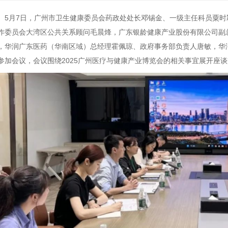
5月7日，广州市卫生健康委员会药政处处长邓锡金、一级主任科员粟
作委员会大湾区公共关系顾问毛晨烽，广东银龄健康产业股份有限公司副
，华润广东医药（华南区域）总经理霍佩琼、政府事务部负责人唐敏，华
参加会议，会议围绕2025广州医疗与健康产业博览会的相关事宜展开座