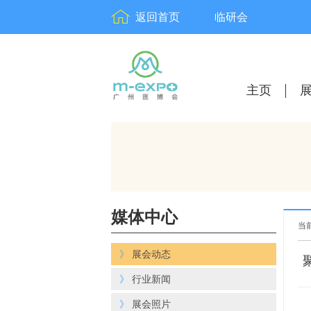
返回首页
临研会
主页
媒体中心
当
》
展会动态
》
行业新闻
》
展会照片