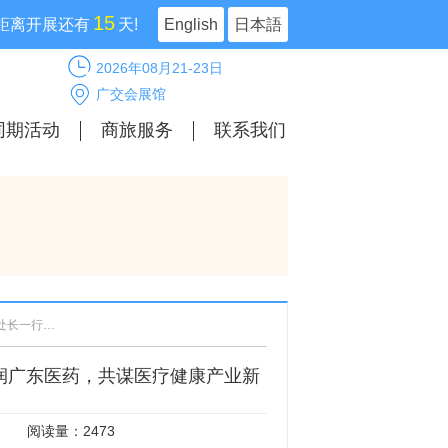
15
距离开展还有
天!
English
日本語
2026年08月21-23日
广交会展馆
同期活动
商旅服务
联系我们
聚力医博会｜广州市卫健委药政处邓锡金处长一行到访华润广东医药，共谋医疗健康产业新篇章
润广东医药，共谋医疗健康产业新
阅读量：2473