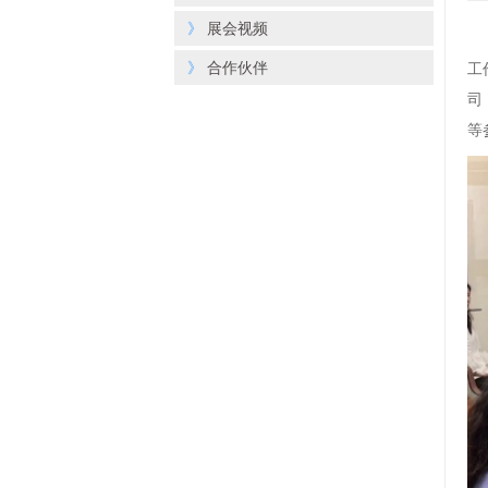
》
展会视频
》
合作伙伴
工
司
等