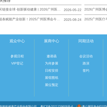
关推荐
湾区链接全球·创新驱动健康 | 2026广州医博会邀您共赴盛会
2026-05-22
全链条赋能产业创新！2025广州医博会今日圆满收官
2025-08-24
观众中心
展商中心
同期活动
参观日程
邀请函
会议活动
VIP登记
为何参展
路演
日程安排
签约
展馆图纸
展位预定
广东银龄健康产业股份有限公司
粤ICP备2021159608号-6
粤公网安备4401050